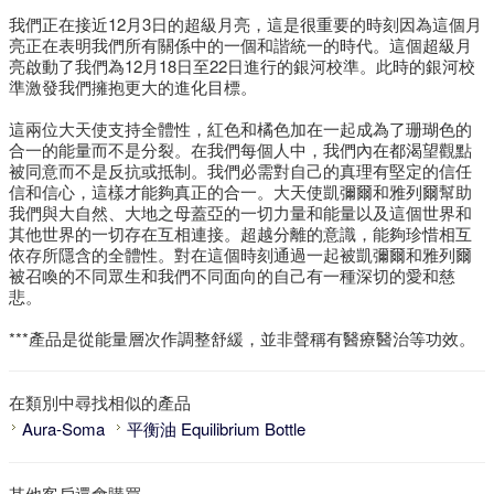
我們正在接近12月3日的超級月亮，這是很重要的時刻因為這個月
亮正在表明我們所有關係中的一個和諧統一的時代。這個超級月
亮啟動了我們為12月18日至22日進行的銀河校準。此時的銀河校
準激發我們擁抱更大的進化目標。
這兩位大天使支持全體性，紅色和橘色加在一起成為了珊瑚色的
合一的能量而不是分裂。在我們每個人中，我們內在都渴望觀點
被同意而不是反抗或抵制。我們必需對自己的真理有堅定的信任
信和信心，這樣才能夠真正的合一。大天使凱彌爾和雅列爾幫助
我們與大自然、大地之母蓋亞的一切力量和能量以及這個世界和
其他世界的一切存在互相連接。超越分離的意識，能夠珍惜相互
依存所隱含的全體性。對在這個時刻通過一起被凱彌爾和雅列爾
被召喚的不同眾生和我們不同面向的自己有一種深切的愛和慈
悲。
***產品是從能量層次作調整舒緩，並非聲稱有醫療醫治等功效。
在類別中尋找相似的產品
Aura-Soma
平衡油 Equilibrium Bottle
其他客戶還會購買..