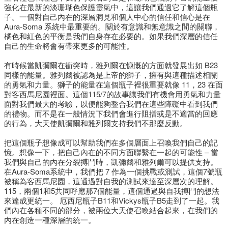
強化在最新的淡珊瑚色保護靈氣中，這讓我們通過它了解這個瓶
子。一個對自己內在的深層洞見和個人中心的信任和信心是在
Aura-Soma 系統中最重要的。關於有意識和無意識之間的關聯，
橘色和紅色的平衡是我們自身存在必要的。如果我們深層的信任
自己的生命將會有帶來更多的可能性。
有時候當凱彌爾在衝突時，雅列爾在慷慨的方面就發展出如 B23
同樣的能量。雅列爾被認為是上帝的獅子，擁有與這種描述相關
的勇氣和力量。獅子的能量在這個瓶子裡很重要就像 11，23 在面
對客西馬尼園裡面。這個115/7的故事讓我們有機會用勇氣和力量
面對我們最大的考驗，以便能夠整合我們在這些障礙中看到我們
的禮物。而不是在一般情況下我們會進行阻擋或是不適當的回應
的行為，大天使凱彌爾和雅列爾支持我們不那麼反動。
把這個瓶子想像成可以幫助我們在多個層面上召喚我們自己的記
憶。想像一下，把自己內在的不同方面聯繫在一起的可能性 – 當
我們與自己的內在分裂搏鬥時，凱彌爾和雅列爾可以提供支持。
在Aura-Soma系統中，我們把 7 作為一個挑戰或測試，這個7號瓶
被稱為客西馬尼園，這通過對自我的測試來達至深層次的理解。
115，兩個1和5共同呼應那7個能量，這個通過與自我搏鬥的想法
來達成更統一。 厄西尼瓶子B11和Vickys瓶子B5走到了一起。我
們內在各種不同的部分，被兩位大天使召喚結合起來，在我們的
內在創造一種深層的統一。