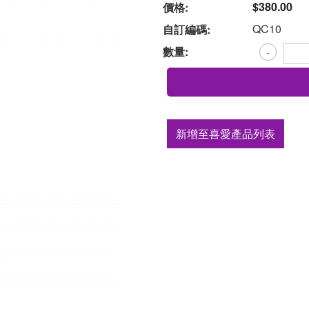
$380.00
價格:
QC10
自訂編碼:
數量:
-
新增至喜愛產品列表