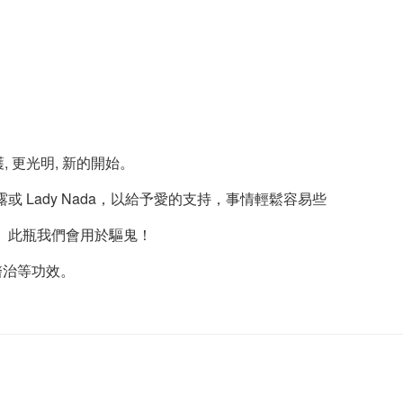
 更光明, 新的開始。
或 Lady Nada，以給予愛的支持，事情輕鬆容易些
可。此瓶我們會用於驅鬼！
醫治等功效。