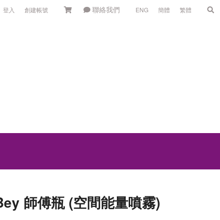
聯絡我們
登入
創建帳號
ENG
簡體
繁體
is Bey 師傅瓶 (空間能量噴霧)