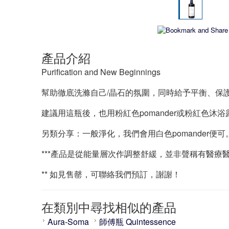
產品介紹
Purification and New Beginnings
幫助徹底洗滌自己/晶石的氛圍，同時給予平衡、保護,
建議用這瓶後，也用粉紅色pomander或粉紅色沐浴露
另類分享：一般淨化，我們會用白色pomander便
***產品是從能量層次作調整舒緩，並非聲稱有醫療
** 如見售罄，可聯絡我們預訂，謝謝！
在類別中尋找相似的產品
Aura-Soma
師傅瓶 Quintessence