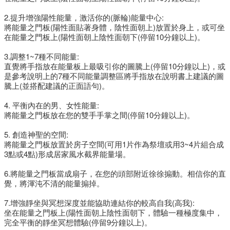
2.提升增強陽性能量，激活你的(脈輪)能量中心:
將能量之門板(陽性面貼著身體，陰性面朝上)放置於身上，或可坐
在能量之門板上(陽性面朝上陰性面朝下(停留10分鐘以上)。
3.調整1~7種不同能量:
直覺將手指放在能量板上最吸引你的圖騰上(停留10分鐘以上)，或
是參考說明上的7種不同能量調整區將手指放在說明書上建議的圖
騰上(並搭配建議的正面語句)。
4. 平衡內在的男、女性能量:
將能量之門板放在您的雙手手掌之間(停留10分鐘以上)。
5. 創造神聖的空間:
將能量之門板放置於房子空間(可用1片作為祭壇或用3~4片組合成
3點或4點)形成居家風水截界能量場。
6.將能量之門板當成扇子，在您的頭部附近徐徐搧動。相信你的直
覺，將渾沌不清的能量搧掉。
7.增強靜坐與冥想深度並能協助連結你的較高自我(高我):
坐在能量之門板上(陽性面朝上陰性面朝下，體驗一種極度集中，
完全平衡的靜坐冥想體驗(停留9分鐘以上)。