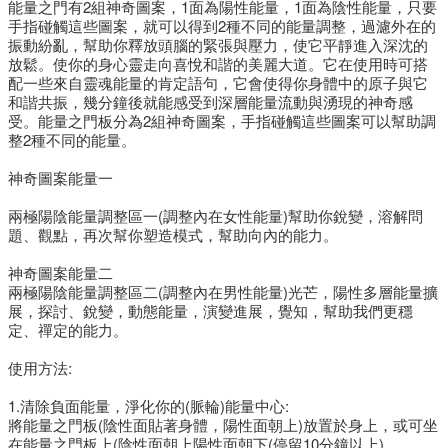
能量之門有2組神奇圖案，1面為陽性能量，1面為陰性能量，只要
手指碰觸這些圖案，就可以得到2種不同的能量調整，過濾外在的
振動紛亂，幫助你釋放頭腦的緊張與壓力，使它平靜進入深沈的
放鬆。使你的身心靈走向喜悅和諧的美麗大道。它在使用時可搭
配一些來自靈魂能量的肯定語句，它會使得你身體中的原子與它
和諧共振，幾分鐘後就能感受到深層能量流動與湧現的神奇感
受。能量之門板分為2組神奇圖案，手指碰觸這些圖案可以幫助調
整2種不同的能量。
神奇圖案能量一
兩極陽陰能量調整區一(調整內在女性能量)幫助你銳變，溶解問
題、觀點，再次幫你塑造模式，幫助向內的能力。
神奇圖案能量二
兩極陽陰能量調整區二(調整內在男性能量)光芒，陽性多層能量擴
展，探討、銳變，動態能量，演變進展，覺知，幫助我們更穩
定、禪定的能力。
使用方法:
1.清除負面能量，淨化你的(脈輪)能量中心:
將能量之門板(陰性面貼著身體，陽性面朝上)放置於身上，或可坐
在能量之門板上(陰性面朝上陽性面朝下(停留10分鐘以上)。