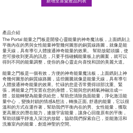
新增至喜愛產品列表
產品介紹
The Portal 能量之門板是開發心靈能量的神奇魔法板，上面鐫刻上
平衡內在的男與女性能量神聖幾何圖形的銅質線路圖，就像是能
量天線，具有導引人體接通神奇能量的效果。 幫助放鬆頭腦，使
您可接收到更高的訊息，只要手指碰觸能量板上的圖案，就可以
得到不同的能量調整，使你的身心靈走向喜悅和諧的美麗大道。
能量之門板是一個有效，方便的神奇能量魔法板，上面鐫刻上神
奇幾何圖形的銅質線路圖，這些圖騰就像是能量天線，具有導引
人體接通神奇能量的效果。忙碌的您是否常覺得頭部沈重、緊
張，將能量之門安置在您的身體，它能與您的精氣神融洽成一
體，並能轉變為能量供給您，幫助您清除負面能量，淨化激活能
量中心 ，變換封鎖的情感&想法，轉換正面, 舒適的能量，它以很
溫和的方式在運作著，幫助我們平衡內在的男、女性能量，獲取
更高層次的潛在能力，連接宇宙能量，讓身心回復原有的平衡，
幫助頭腦平靜進入深沈的放鬆，協助我們探索自已，並能激活和
洗滌室內的能量，創造神聖的空間。